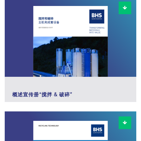
概述宣传册“搅拌 & 破碎”