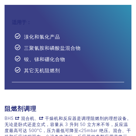
适用于：
溴化和氯化产品
三聚氰胺和磷酸盐混合物
铵、锑和硼化合物
其它无机阻燃剂
阻燃剂调理
BHS
混合机
、
干燥机和反应器
是调理阻燃剂的理想设备。
无论是卧式还是立式，容量从
3
升到
50
立方米不等，反应温
度最高可达
500
°
C
，压力最低可降至
<25mbar
绝压
。混合、干