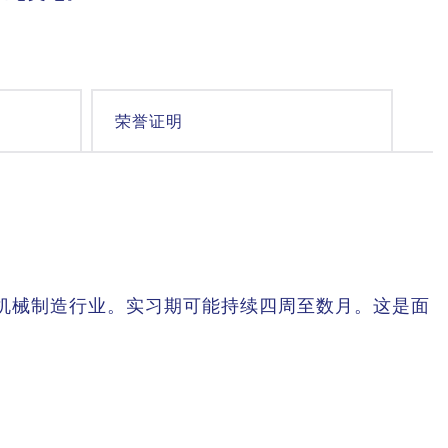
荣誉证明
机械制造行业。实习期可能持续四周至数月。这是面
理论与实践相结合的本科生和研究生提供职位。当
，以及招聘职位的工作内容、要求和申请期间等说
到现在我会成为公司的一员，担任
及和蔼可亲的同事，这一切都在