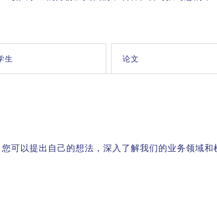
学生
论文
。您可以提出自己的想法，深入了解我们的业务领域和
希望在就读大学期间赚取一定的酬劳？我们为热衷于将
欢迎访问我们的招聘广场。在此可查阅最新的招聘信息
本科生的身份加入BHS时，我怎么也不会想
来想加入我们，我们一定记得您。
 提交您的自荐信。
丰富多彩的工作日、出色的团队合作以
BHS-Sonthofen Marketing。”