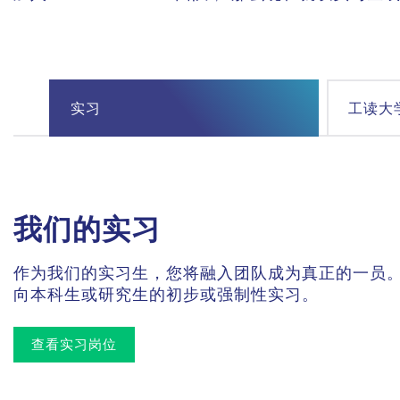
实习
工读大
我们的实习
作为工读大学生深入了解
您的学位
作为我们的实习生，您将融入团队成为真正的一员
您是否正在寻找机会积累宝贵的实践经验，同时又
您是否正打算写一篇与实践紧密结合的专业论文？
“2018年，当我以实习生和
向本科生或研究生的初步或强制性实习。
然，还有机会给 BHS 留下积极的印象，如果您未
明。如果没有找到心仪的岗位，也可以 主动 投递并
市场营销经理。广泛的任务、
查看实习岗位
查看工读大学生岗位
找到论文主题