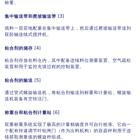
称重。
集中输送带和爬坡输送带 [3]
填料一层层地配量在集中输送带上，然后通过爬坡输送带送到
双卧轴连续式搅拌机。
粘合剂的储存 [4]
粘合剂存放在料仓内，其中配备连续料位测量装置、空气疏松
装置和用于监控充填过程的控制装置。
粘合剂的输送 [5]
通过管式螺旋输送机，将粘合剂输送到称重和计量站。螺旋输
送机装备有空转活门。
称重台和粘合剂计量站 [6]
在碎石场的装载站可以安装移动式搅拌机，以实现单一颗粒与
颗粒混合料之间的产品切换。
双重称重系统实现了极高的计量精确度并可自行校准。它由一
个配有转速调节叶轮闸门（作为出料机构）的容器秤和用于连
续获取测量值的螺旋秤组成。