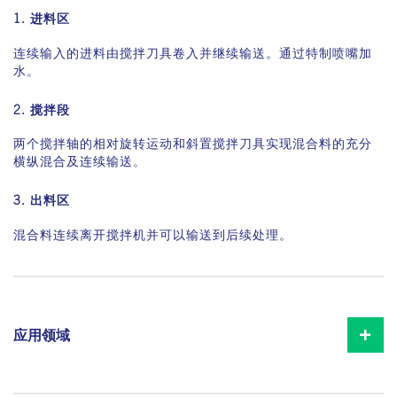
1. 进料区
连续输入的进料由搅拌刀具卷入并继续输送。通过特制喷嘴加
水。
对于有黏性的精细颗粒材料的混合，提供特制的梳形叶片，解
决搅拌槽上的材料附着。
2. 搅拌段
两个搅拌轴的相对旋转运动和斜置搅拌刀具实现混合料的充分
横纵混合及连续输送。
涡轮联轴器
用于粗料的双轴连续式搅拌机(LFK)
3. 出料区
混合料连续离开搅拌机并可以输送到后续处理。
应用领域