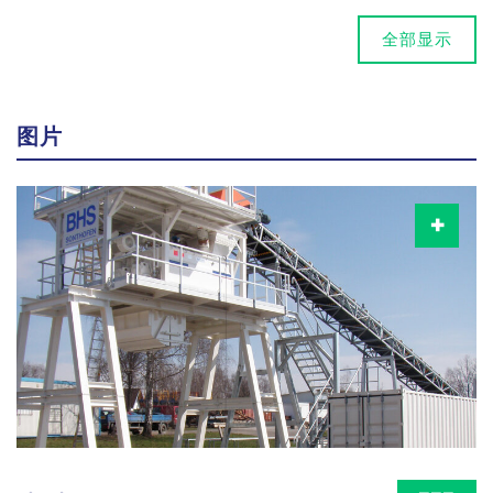
全部显示
图片
针对低残留排空要求，建议采用配备圆形搅拌槽的 BHS 双卧轴
连续式搅拌机。槽体采用由特制铬硬铸件合金制成的瓷砖铺贴
内衬。
密封空气-密封