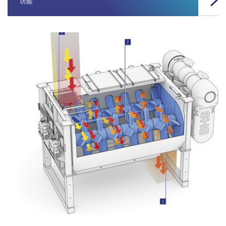
功能
规
双卧轴连续式搅拌机的两种机型
梳形叶片
根据进料的不同类型，提供两款槽体：方形和圆形。方形槽体
可胜任粗料搅拌。自然的物料层提供了最佳的抗磨损保护。圆
形槽体我们建议用于精细材料的搅拌。