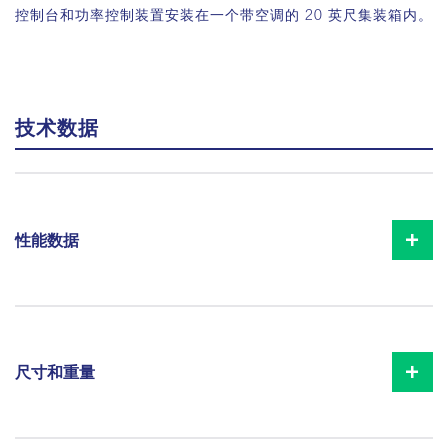
对于装载到开放式载重汽车上，可以提供配备单元锁栓和集成
控制台和功率控制装置安装在一个带空调的 20 英尺集装箱内。
防滴落装置的卸料斗。对于装载到混凝土搅拌车上，建议使用
带可旋转附加料斗的卸料斗。
技术数据
单一颗粒装载料斗
性能数据
尺寸和重量